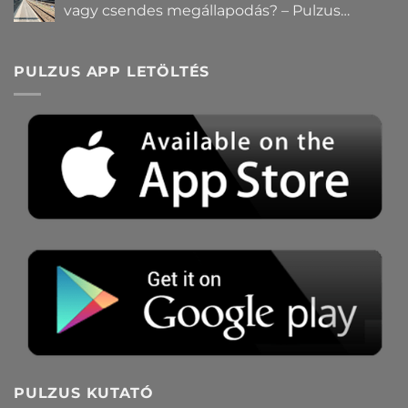
vagy csendes megállapodás? – Pulzus
közvéleménykutatás
PULZUS APP LETÖLTÉS
PULZUS KUTATÓ