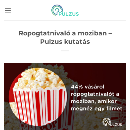
Skip
to
content
Ropogtatnivaló a moziban –
Pulzus kutatás