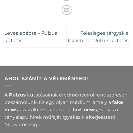
Leves ebédre – Pulzus
Felesleges tárgyak a
kutatás
lakásban – Pulzus kutatás
AHOL SZÁMÍT A VÉLEMÉNYED!
A
Pulzus
kutatásainak eredményeiről rendszeresen
beszámolunk. Ez egy olyan médium, amely a
fake
news
, azaz álhírek korában a
fact news
, vagyis a
tényalapú hírek műfaját igyekszik elterjeszteni
Magyarországon.