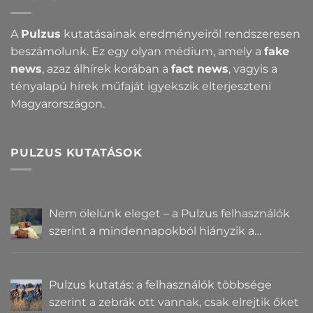
A
Pulzus
kutatásainak eredményeiről rendszeresen
beszámolunk. Ez egy olyan médium, amely a
fake
news
, azaz álhírek korában a
fact news
, vagyis a
tényalapú hírek műfaját igyekszik elterjeszteni
Magyarországon.
PULZUS KUTATÁSOK
Nem ölelünk eleget – a Pulzus felhasználók
szerint a mindennapokból hiányzik a
közelség
Pulzus kutatás: a felhasználók többsége
szerint a zebrák ott vannak, csak elrejtik őket