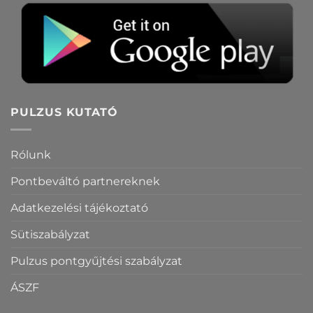
PULZUS KUTATÓ
Rólunk
Pontbeváltó partnereknek
Adatkezelési tájékoztató
Sütiszabályzat
Pulzus pontgyűjtési szabályzat
ÁSZF