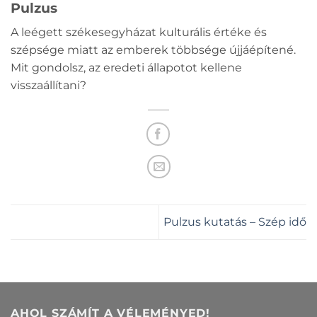
Pulzus
A leégett székesegyházat kulturális értéke és
szépsége miatt az emberek többsége újjáépítené.
Mit gondolsz, az eredeti állapotot kellene
visszaállítani?
Pulzus kutatás – Szép idő
AHOL SZÁMÍT A VÉLEMÉNYED!