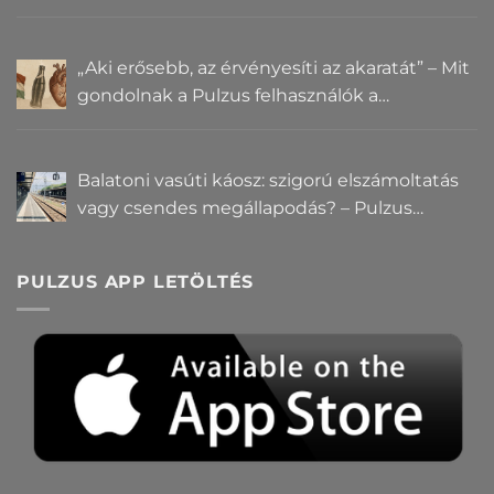
„Aki erősebb, az érvényesíti az akaratát” – Mit
gondolnak a Pulzus felhasználók a
hatalomról és igazságról?
Balatoni vasúti káosz: szigorú elszámoltatás
vagy csendes megállapodás? – Pulzus
közvéleménykutatás
PULZUS APP LETÖLTÉS