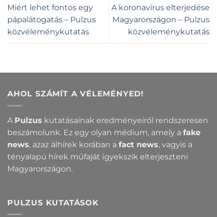
Miért lehet fontos egy
A koronavírus elterjedése
pápalátogatás – Pulzus
Magyarországon – Pulzus
közvéleménykutatás
közvéleménykutatás
AHOL SZÁMÍT A VÉLEMÉNYED!
A
Pulzus
kutatásainak eredményeiről rendszeresen
beszámolunk. Ez egy olyan médium, amely a
fake
news
, azaz álhírek korában a
fact news
, vagyis a
tényalapú hírek műfaját igyekszik elterjeszteni
Magyarországon.
PULZUS KUTATÁSOK