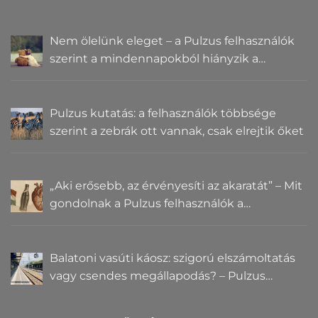
Nem ölelünk eleget – a Pulzus felhasználók
szerint a mindennapokból hiányzik a
közelség
Pulzus kutatás: a felhasználók többsége
szerint a zebrák ott vannak, csak elrejtik őket
„Aki erősebb, az érvényesíti az akaratát” – Mit
gondolnak a Pulzus felhasználók a
hatalomról és igazságról?
Balatoni vasúti káosz: szigorú elszámoltatás
vagy csendes megállapodás? – Pulzus
közvéleménykutatás