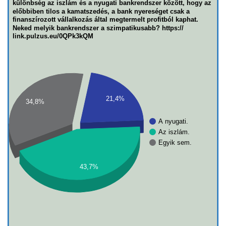
különbség az iszlám és a nyugati bankrendszer között, hogy az
előbbiben tilos a kamatszedés, a bank nyereséget csak a
finanszírozott vállalkozás által megtermelt profitból kaphat.
Neked melyik bankrendszer a szimpatikusabb? https://
link.pulzus.eu/0QPk3kQM
21,4%
34,8%
A nyugati.
Az iszlám.
Egyik sem.
43,7%