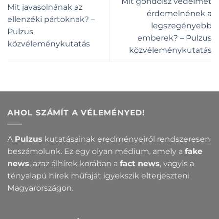
Mit gondolsz védelmet
Mit javasolnának az
érdemelnének a
ellenzéki pártoknak? –
legszegényebb
Pulzus
emberek? – Pulzus
közvéleménykutatás
közvéleménykutatás
AHOL SZÁMÍT A VÉLEMÉNYED!
A
Pulzus
kutatásainak eredményeiről rendszeresen
beszámolunk. Ez egy olyan médium, amely a
fake
news
, azaz álhírek korában a
fact news
, vagyis a
tényalapú hírek műfaját igyekszik elterjeszteni
Magyarországon.