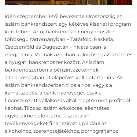
Idén szeptember 1-től bevezette Oroszország az
iszlám bankrendszert egy kétéves kísérleti program
keretében. Az új bankrendszer négy muszlim
többségű tartományban – Tatárföld, Baskíria,
Csecsenföld és Dagesztán – hivatalosan is
megjelenik. Vannak azonban különbség az iszlám és
a nyugati bankrendszer között. Az iszlám
bankrendszerben a pénzintézeteknek
általánosságban öt alapelvet kell betartaniuk. Az
iszlám bankrendszerben tilos a riba, vagyis a
kamatszedés, a bank nyereséget csak a
finanszírozott vállalkozás által megtermelt profitból
kaphat. Tilos az iszlám erkölccsel ellentétes
ügyletekbe befektetni, „tisztátalan”
tevékenységeket finanszírozni, például az
alkoholhoz, szerencsejátékhoz, pornográfiához