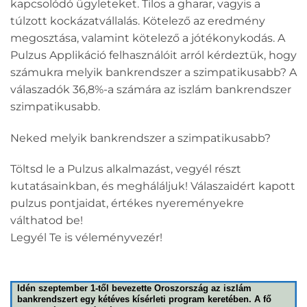
kapcsolódó ügyleteket. Tilos a gharar, vagyis a
túlzott kockázatvállalás. Kötelező az eredmény
megosztása, valamint kötelező a jótékonykodás. A
Pulzus Applikáció felhasználóit arról kérdeztük, hogy
számukra melyik bankrendszer a szimpatikusabb? A
válaszadók 36,8%-a számára az iszlám bankrendszer
szimpatikusabb.
Neked melyik bankrendszer a szimpatikusabb?
Töltsd le a Pulzus alkalmazást, vegyél részt
kutatásainkban, és megháláljuk! Válaszaidért kapott
pulzus pontjaidat, értékes nyereményekre
válthatod be!
Legyél Te is véleményvezér!
Idén szeptember 1-től bevezette Oroszország az iszlám
bankrendszert egy kétéves kísérleti program keretében. A fő