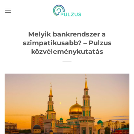
Skip
to
content
Melyik bankrendszer a
szimpatikusabb? – Pulzus
közvéleménykutatás