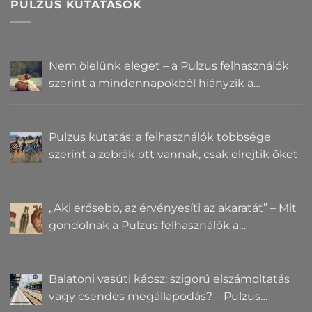
PULZUS KUTATÁSOK
Nem ölelünk eleget – a Pulzus felhasználók
szerint a mindennapokból hiányzik a
közelség
Pulzus kutatás: a felhasználók többsége
szerint a zebrák ott vannak, csak elrejtik őket
„Aki erősebb, az érvényesíti az akaratát” – Mit
gondolnak a Pulzus felhasználók a
hatalomról és igazságról?
Balatoni vasúti káosz: szigorú elszámoltatás
vagy csendes megállapodás? – Pulzus