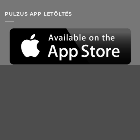
közvéleménykutatás
PULZUS APP LETÖLTÉS
PULZUS KUTATÓ