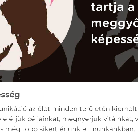
esség
káció az élet minden területén kiemelt f
 elérjük céljainkat, megnyerjük vitáinkat,
és még több sikert érjünk el munkánkban.