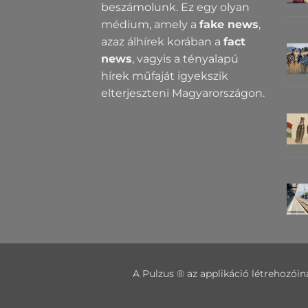
beszámolunk. Ez egy olyan
médium, amely a
fake news
,
azaz álhírek korában a
fact
news
, vagyis a tényalapú
hírek műfaját igyekszik
elterjeszteni Magyarországon.
A Pulzus ® az applikáció létrehozóin