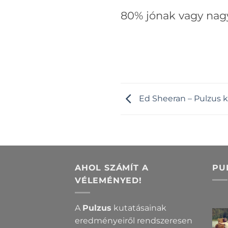
80% jónak vagy nag
Ed Sheeran – Pulzus k
AHOL SZÁMÍT A
PU
VÉLEMÉNYED!
A
Pulzus
kutatásainak
eredményeiről rendszeresen