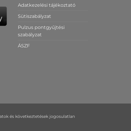
Adatkezelési tájékoztató
Sütiszabályzat
Pulzus pontgyűjtési
szabályzat
ÁSZF
datok és következtetések jogosulatlan