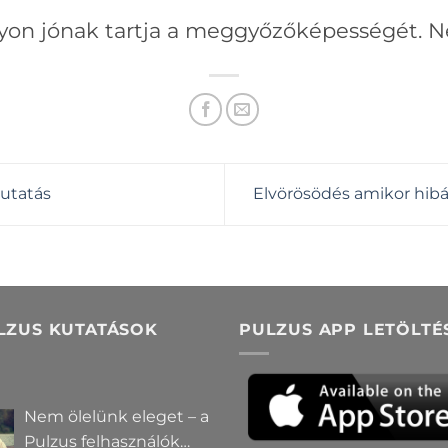
yon jónak tartja a meggyőzőképességét. 
utatás
Elvörösödés amikor hib
LZUS KUTATÁSOK
PULZUS APP LETÖLTÉ
Nem ölelünk eleget – a
Pulzus felhasználók