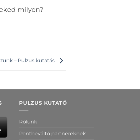
Neked milyen?
ázunk – Pulzus kutatás
S
PULZUS KUTATÓ
Rólunk
Pontbeváltó partnereknek