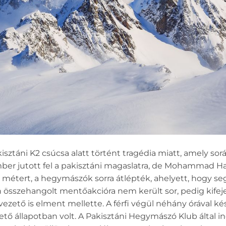
kisztáni K2 csúcsa alatt történt tragédia miatt, amely so
ber jutott fel a pakisztáni magaslatra, de Mohammad Has
 métert, a hegymászók sorra átlépték, ahelyett, hogy se
n összehangolt mentőakcióra nem került sor, pedig kifeje
 vezető is elment mellette. A férfi végül néhány órával 
 állapotban volt. A Pakisztáni Hegymászó Klub által indí