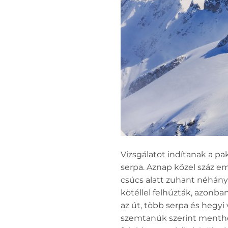
Vizsgálatot indítanak a pa
serpa. Aznap közel száz em
csúcs alatt zuhant néhány
kötéllel felhúzták, azonba
az út, több serpa és hegyi
szemtanúk szerint menthető