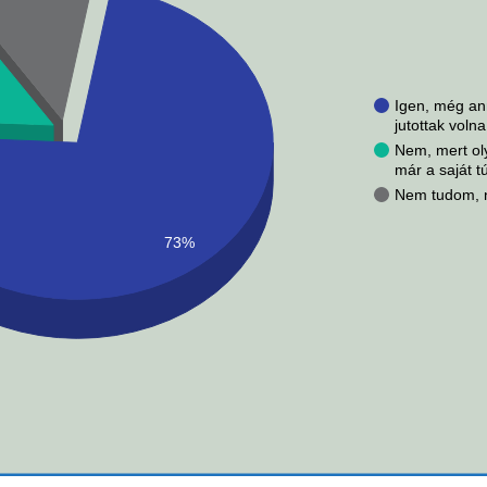
Igen, még an
jutottak volna
Nem, mert o
már a saját t
Nem tudom, n
73%