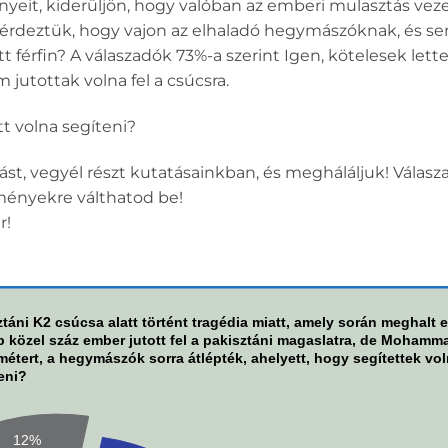
nyeit, kiderüljön, hogy valóban az emberi mulasztás vezet
l kérdeztük, hogy vajon az elhaladó hegymászóknak, és s
tt férfin? A válaszadók 73%-a szerint Igen, kötelesek let
 jutottak volna fel a csúcsra.
t volna segíteni?
zást, vegyél részt kutatásainkban, és megháláljuk! Válasz
ményekre válthatod be!
r!
ztáni K2 csúcsa alatt történt tragédia miatt, amely során meghalt e
p közel száz ember jutott fel a pakisztáni magaslatra, de Mohamma
étert, a hegymászók sorra átlépték, ahelyett, hogy segítettek vol
eni?
12%