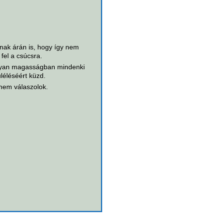
nak árán is, hogy így nem
 fel a csúcsra.
lyan magasságban mindenki
úléléséért küzd.
em válaszolok.