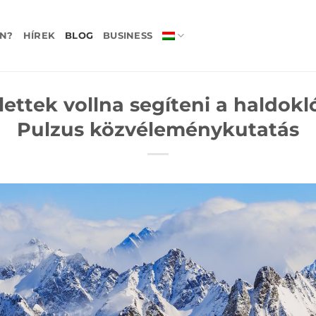
N?
HÍREK
BLOG
BUSINESS
lettek vollna segíteni a haldokl
Pulzus közvéleménykutatás