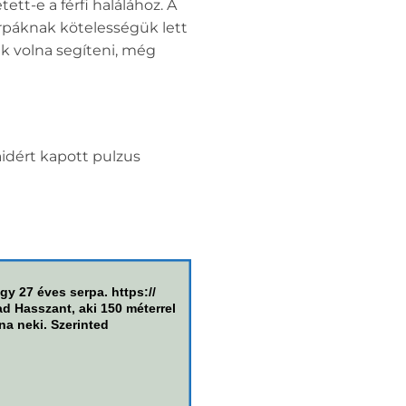
ett-e a férfi halálához. A
erpáknak kötelességük lett
tek volna segíteni, még
aidért kapott pulzus
gy 27 éves serpa. https://
d Hasszant, aki 150 méterrel
na neki. Szerinted