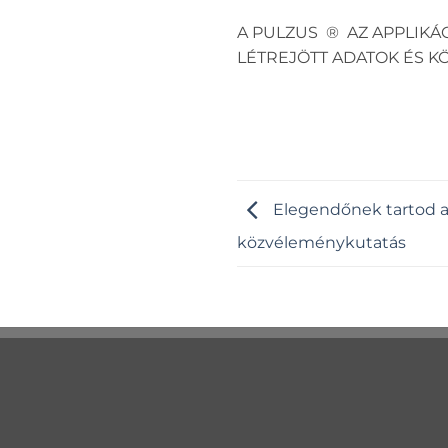
A PULZUS ® AZ APPLIKÁ
LÉTREJÖTT ADATOK ÉS 
Elegendőnek tartod az 
közvéleménykutatás
AHOL SZÁMÍT A
PU
VÉLEMÉNYED!