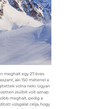
rán meghalt egy 27 éves
szant, aki 150 méterrel a
gítettek volna neki. Ugyan
zetten zsúfolt volt aznap
később meghalt, pedig a
tott vizsgálat célja, hogy