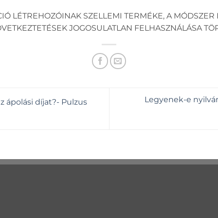
CIÓ LÉTREHOZÓINAK SZELLEMI TERMÉKE, A MÓDSZER 
KÖVETKEZTETÉSEK JOGOSULATLAN FELHASZNÁLÁSA TÖ
Legyenek-e nyilván
ápolási díjat?- Pulzus
LZUS KUTATÁSOK
PULZUS APP LETÖLTÉ