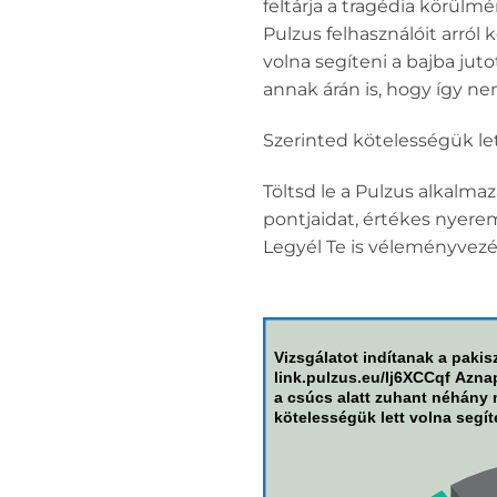
feltárja a tragédia körülmé
Pulzus felhasználóit arró
volna segíteni a bajba juto
annak árán is, hogy így nem
Szerinted kötelességük let
Töltsd le a Pulzus alkalma
pontjaidat, értékes nyere
Legyél Te is véleményvezé
Vizsgálatot indítanak a pakis
link.pulzus.eu/lj6XCCqf Azna
a csúcs alatt zuhant néhány m
kötelességük lett volna segít