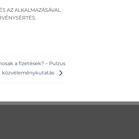
ÉS AZ ALKALMAZÁSÁVAL
RVÉNYSÉRTÉS.
osak a fizetések? – Pulzus
közvéleménykutatás
S
PULZUS KUTATÓ
Rólunk