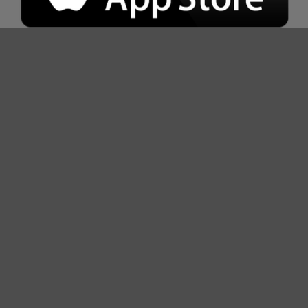
PULZUS KUTATÓ
Rólunk
Pontbeváltó partnereknek
Adatkezelési tájékoztató
Sütiszabályzat
Pulzus pontgyűjtési szabályzat