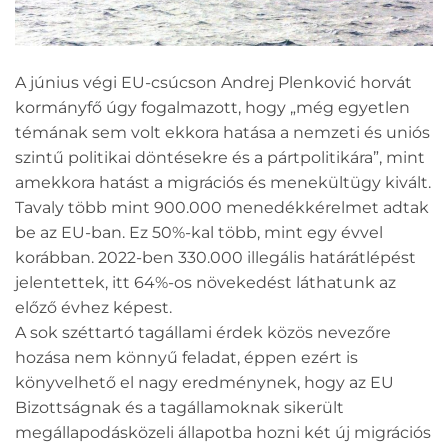
A június végi EU-csúcson Andrej Plenković horvát
kormányfő úgy fogalmazott, hogy „még egyetlen
témának sem volt ekkora hatása a nemzeti és uniós
szintű politikai döntésekre és a pártpolitikára”, mint
amekkora hatást a migrációs és menekültügy kivált.
Tavaly több mint 900.000 menedékkérelmet adtak
be az EU-ban. Ez 50%-kal több, mint egy évvel
korábban. 2022-ben 330.000 illegális határátlépést
jelentettek, itt 64%-os növekedést láthatunk az
előző évhez képest.
A sok széttartó tagállami érdek közös nevezőre
hozása nem könnyű feladat, éppen ezért is
könyvelhető el nagy eredménynek, hogy az EU
Bizottságnak és a tagállamoknak sikerült
megállapodásközeli állapotba hozni két új migrációs