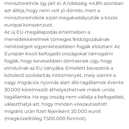
miniszterelnök így járt el. A többség, 44,8% azonban
azt állítja, hogy nem volt jó döntés, mert a
miniszterelnökök ezzel megakadályozták a közös
európai konszenzust.
Az új EU-megállapodás értelmében a
menedékkérelmek tömeges feldolgozásának
nehézségeit egyenletesebben fogják elosztani. Az
Európán kívüli befogadó országokat támogatni
fogják, hogy kevesebben döntsenek úgy, hogy
elindulnak az EU irányába. Emellett bevezetik a
kötelező szolidaritás intézményét, mely szerint a
nagy migrációs nyomás alatt álló tagállamok évente
30.000 kérelmezőt áthelyezhetnek másik uniós
tagállamba. Ha egy ország nem vállalja a befogadást,
választhatja azt, hogy minden visszautasított
migráns után fizet fejenként 20.000 eurót
(megközelítőleg 7.500.000 forintot).