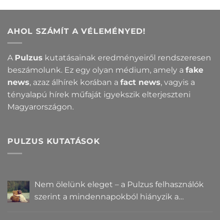
AHOL SZÁMÍT A VÉLEMÉNYED!
A
Pulzus
kutatásainak eredményeiről rendszeresen
beszámolunk. Ez egy olyan médium, amely a
fake
news
, azaz álhírek korában a
fact news
, vagyis a
tényalapú hírek műfaját igyekszik elterjeszteni
Magyarországon.
PULZUS KUTATÁSOK
Nem ölelünk eleget – a Pulzus felhasználók
szerint a mindennapokból hiányzik a
közelség