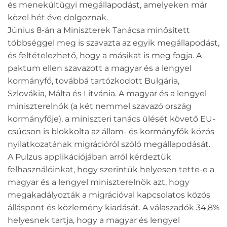
és menekültügyi megállapodást, amelyeken már
közel hét éve dolgoznak.
Június 8-án a Miniszterek Tanácsa minősített
többséggel meg is szavazta az egyik megállapodást,
és feltételezhető, hogy a másikat is meg fogja. A
paktum ellen szavazott a magyar és a lengyel
kormányfő, továbbá tartózkodott Bulgária,
Szlovákia, Málta és Litvánia. A magyar és a lengyel
miniszterelnök (a két nemmel szavazó ország
kormányfője), a miniszteri tanács ülését követő EU-
csúcson is blokkolta az állam- és kormányfők közös
nyilatkozatának migrációról szóló megállapodását.
A Pulzus applikációjában arról kérdeztük
felhasználóinkat, hogy szerintük helyesen tette-e a
magyar és a lengyel miniszterelnök azt, hogy
megakadályozták a migrációval kapcsolatos közös
álláspont és közlemény kiadását. A válaszadók 34,8%
helyesnek tartja, hogy a magyar és lengyel