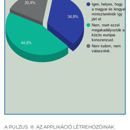
20,4%
Igen, helyes, hogy
a magyar és lengyel
miniszterelnök így
34,8%
járt el.
Nem, mert ezzel
megakadályozták a
közös európai
konszenzust.
44,8%
Nem tudom, nem
válaszolok.
A PULZUS ® AZ APPLIKÁCIÓ LÉTREHOZÓINAK