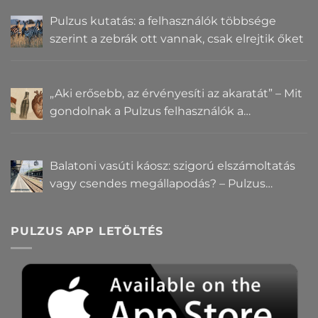
Pulzus kutatás: a felhasználók többsége
szerint a zebrák ott vannak, csak elrejtik őket
„Aki erősebb, az érvényesíti az akaratát” – Mit
gondolnak a Pulzus felhasználók a
hatalomról és igazságról?
Balatoni vasúti káosz: szigorú elszámoltatás
vagy csendes megállapodás? – Pulzus
közvéleménykutatás
PULZUS APP LETÖLTÉS