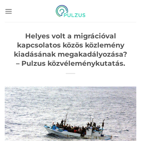
Skip
to
content
Helyes volt a migrációval
kapcsolatos közös közlemény
kiadásának megakadályozása?
– Pulzus közvéleménykutatás.