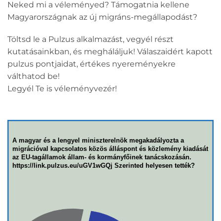
Neked mi a véleményed? Támogatnia kellene
Magyarországnak az új migráns-megállapodást?
Töltsd le a Pulzus alkalmazást, vegyél részt
kutatásainkban, és megháláljuk! Válaszaidért kapott
pulzus pontjaidat, értékes nyereményekre
válthatod be!
Legyél Te is véleményvezér!
A magyar és a lengyel miniszterelnök megakadályozta a
migrációval kapcsolatos közös álláspont és közlemény kiadását
az EU-tagállamok állam- és kormányfőinek tanácskozásán.
https://link.pulzus.eu/uGV1wGQj Szerinted helyesen tették?