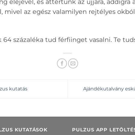
g elejével, és áttértünk az ujjára, addigra 
l, mivel az egész valamilyen rejtélyes okból
k 64 százaléka tud férfiinget vasalni. Te tud
zus kutatás
Ajándékutalvány eskü
LZUS KUTATÁSOK
PULZUS APP LETÖLTÉ