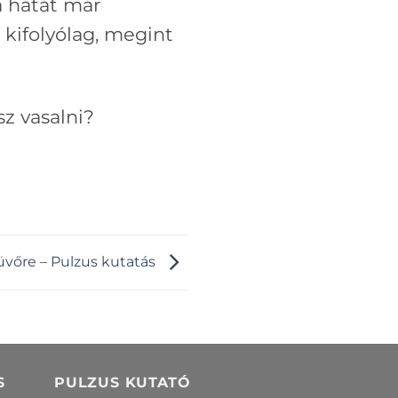
a hátát már
 kifolyólag, megint
sz vasalni?
vőre – Pulzus kutatás
S
PULZUS KUTATÓ