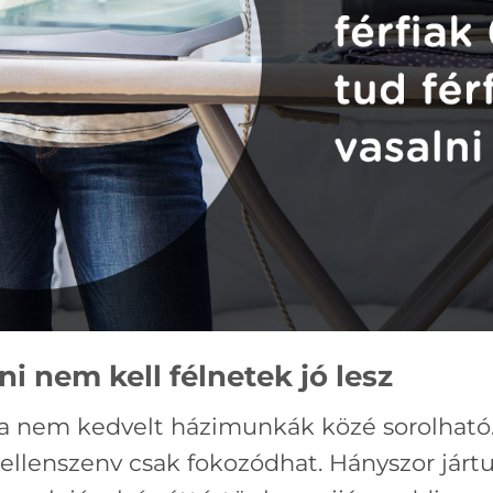
ni nem kell félnetek jó lesz
 a nem kedvelt házimunkák közé sorolható.
z ellenszenv csak fokozódhat. Hányszor jár