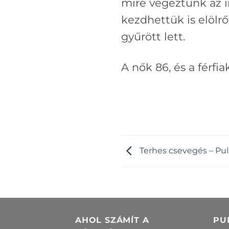
mire végeztünk az in
kezdhettük is elölrő
gyűrött lett.
A nők 86, és a férfia
Terhes csevegés – Pul
AHOL SZÁMÍT A
PU