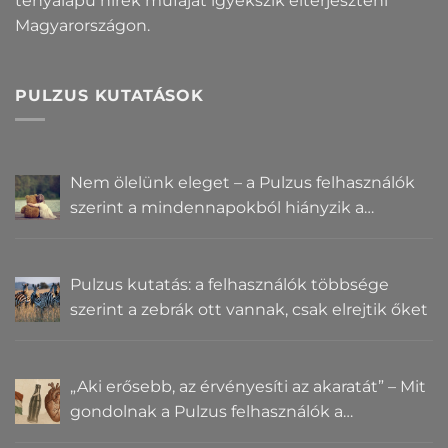
tényalapú hírek műfaját igyekszik elterjeszteni
Magyarországon.
PULZUS KUTATÁSOK
Nem ölelünk eleget – a Pulzus felhasználók
szerint a mindennapokból hiányzik a
közelség
Pulzus kutatás: a felhasználók többsége
szerint a zebrák ott vannak, csak elrejtik őket
„Aki erősebb, az érvényesíti az akaratát” – Mit
gondolnak a Pulzus felhasználók a
hatalomról és igazságról?