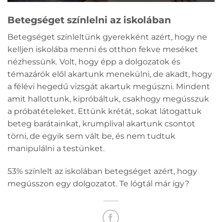
Betegséget színlelni az iskolában
Betegséget színleltünk gyerekként azért, hogy ne
kelljen iskolába menni és otthon fekve meséket
nézhessünk. Volt, hogy épp a dolgozatok és
témazárók elől akartunk menekülni, de akadt, hogy
a félévi hegedű vizsgát akartuk megúszni. Mindent
amit hallottunk, kipróbáltuk, csakhogy megússzuk
a próbatételeket. Ettünk krétát, sokat látogattuk
beteg barátainkat, krumplival akartunk csontot
törni, de egyik sem vált be, és nem tudtuk
manipulálni a testünket.
53% színlelt az iskolában betegséget azért, hogy
megússzon egy dolgozatot. Te lógtál már így?