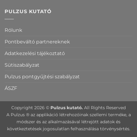
PULZUS KUTATÓ
Rólunk
Pontbeváltó partnereknek
Adatkezelési tájékoztató
Sütiszabályzat
Pulzus pontgyűjtési szabályzat
ÁSZF
Copyright 2026 ©
Pulzus kutató.
All Rights Reserved
A Pulzus ® az applikáció létrehozóinak szellemi terméke, a
módszer és az alkalmazásával létrejött adatok és
következtetések jogosulatlan felhasználása törvénysértés.