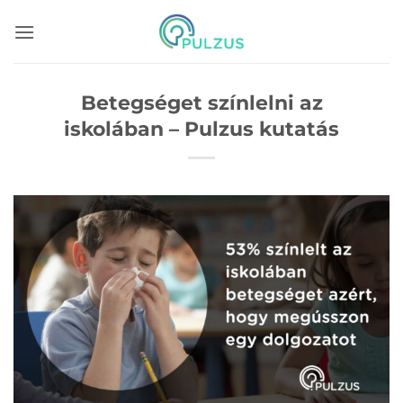
Skip
to
content
Betegséget színlelni az
iskolában – Pulzus kutatás