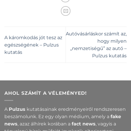
Autóvásárláskor számít az,
A káromkodás jót tesz az
hogy milyen
egészségének – Pulzus
„nemzetiségű” az autó –
kutatás
Pulzus kutatás
AHOL SZÁMÍT A VÉLEMÉNYED!
A
Pulzus
kutatásainak eredményeiről rendszeresen
beszámolunk. Ez egy olyan médium, amely a
fake
news
, azaz álhírek korában a
fact news
, vagyis a