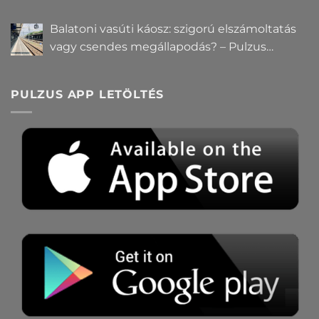
Balatoni vasúti káosz: szigorú elszámoltatás
vagy csendes megállapodás? – Pulzus
közvéleménykutatás
PULZUS APP LETÖLTÉS