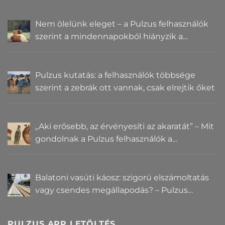
Nem ölelünk eleget – a Pulzus felhasználók
szerint a mindennapokból hiányzik a
közelség
Pulzus kutatás: a felhasználók többsége
szerint a zebrák ott vannak, csak elrejtik őket
„Aki erősebb, az érvényesíti az akaratát” – Mit
gondolnak a Pulzus felhasználók a
hatalomról és igazságról?
Balatoni vasúti káosz: szigorú elszámoltatás
vagy csendes megállapodás? – Pulzus
közvéleménykutatás
PULZUS APP LETÖLTÉS