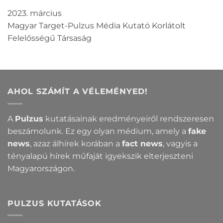
2023. március
Magyar Target-Pulzus Média Kutató Korlátolt
Felelősségű Társaság
AHOL SZÁMÍT A VÉLEMÉNYED!
A
Pulzus
kutatásainak eredményeiről rendszeresen
beszámolunk. Ez egy olyan médium, amely a
fake
news
, azaz álhírek korában a
fact news
, vagyis a
tényalapú hírek műfaját igyekszik elterjeszteni
Magyarországon.
PULZUS KUTATÁSOK