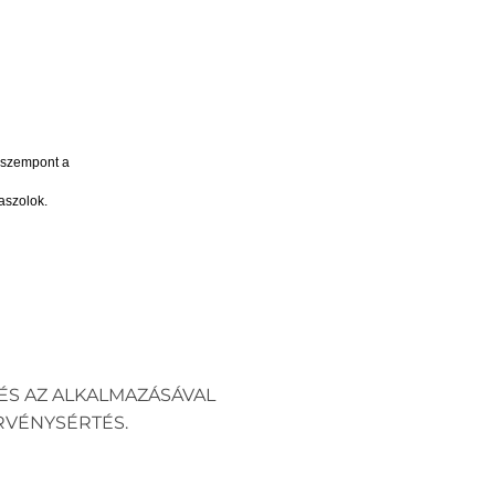
 szempont a
aszolok.
ÉS AZ ALKALMAZÁSÁVAL
RVÉNYSÉRTÉS.