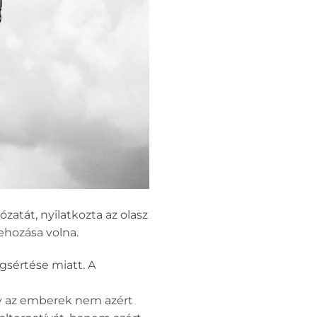
ózatát, nyilatkozta az olasz
rehozása volna.
gsértése miatt. A
ogy az emberek nem azért