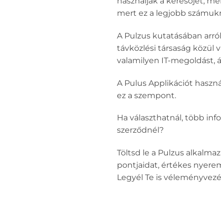
használják a keresőjét, me
mert ez a legjobb számukr
A Pulzus kutatásában arró
távközlési társaság közül 
valamilyen IT-megoldást, 
A Pulus Applikációt haszn
ez a szempont.
Ha választhatnál, több inf
szerződnél?
Töltsd le a Pulzus alkalma
pontjaidat, értékes nyere
Legyél Te is véleményvezé