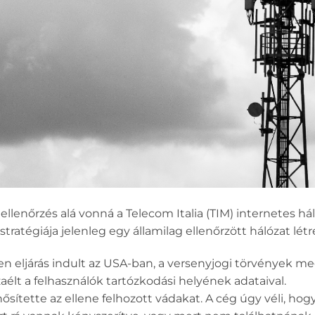
ellenőrzés alá vonná a Telecom Italia (TIM) internetes hál
stratégiája jelenleg egy államilag ellenőrzött hálózat lét
n eljárás indult az USA-ban, a versenyjogi törvények me
zaélt a felhasználók tartózkodási helyének adataival.
ősítette az ellene felhozott vádakat. A cég úgy véli, h