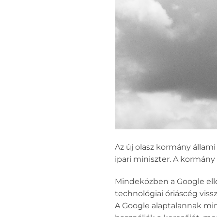
Az új olasz kormány állami 
ipari miniszter. A kormány 
Mindeközben a Google elle
technológiai óriáscég viss
A Google alaptalannak min