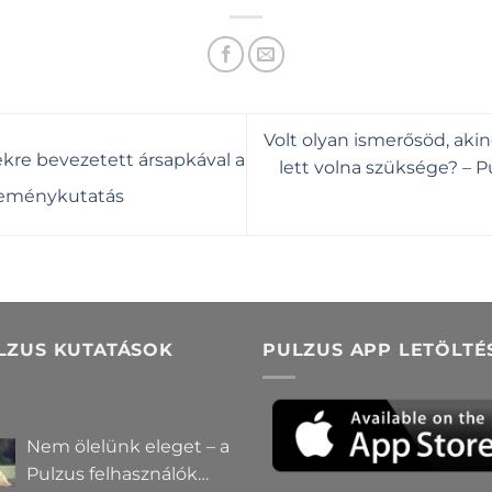
Volt olyan ismerősöd, ak
ekre bevezetett ársapkával a
lett volna szüksége? –
leménykutatás
LZUS KUTATÁSOK
PULZUS APP LETÖLTÉ
Nem ölelünk eleget – a
Pulzus felhasználók