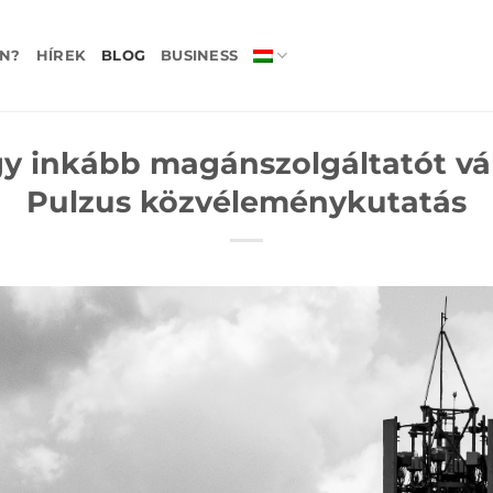
N?
HÍREK
BLOG
BUSINESS
gy inkább magánszolgáltatót vá
Pulzus közvéleménykutatás