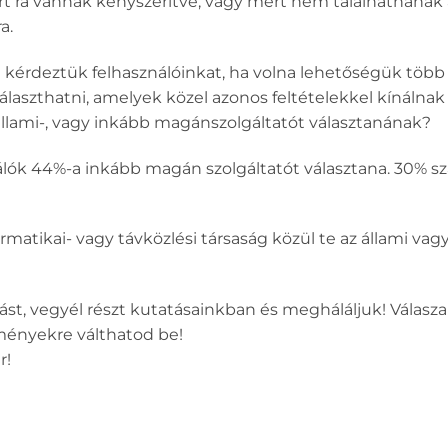
rt rá vannak kényszerítve, vagy mert nem találhatnának 
a.
l kérdeztük felhasználóinkat, ha volna lehetőségük több 
választhatni, amelyek közel azonos feltételekkel kínálnak 
állami-, vagy inkább magánszolgáltatót választanának?
álók 44%-a inkább magán szolgáltatót választana. 30% s
ormatikai- vagy távközlési társaság közül te az állami va
zást, vegyél részt kutatásainkban és megháláljuk! Válasz
ményekre válthatod be!
r!