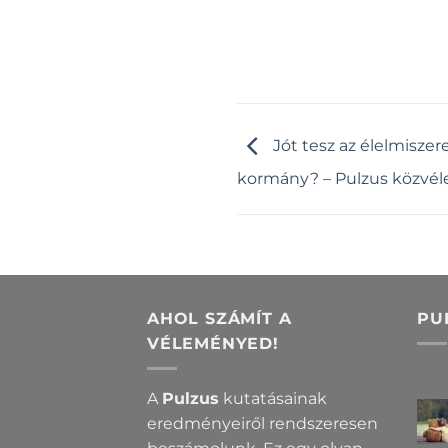
Jót tesz az élelmiszer
kormány? – Pulzus közvé
AHOL SZÁMÍT A
PU
VÉLEMÉNYED!
A
Pulzus
kutatásainak
eredményeiről rendszeresen