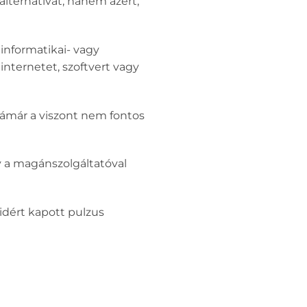
alternatívát, hanem azért,
informatikai- vagy
internetet, szoftvert vagy
zámár a viszont nem fontos
gy a magánszolgáltatóval
aidért kapott pulzus