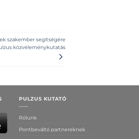
inek szakember segítségére
 Pulzus közvéleménykutatás
S
PULZUS KUTATÓ
Rólunk
Pontbeváltó partnereknek