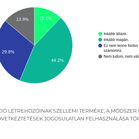
12.1%
13.9%
Inkább állami.
Inkább magán.
Ez nem lenne fontos
számomra.
29.8%
Nem tudom, nem vál
44.2%
CIÓ LÉTREHOZÓINAK SZELLEMI TERMÉKE, A MÓDSZER 
KÖVETKEZTETÉSEK JOGOSULATLAN FELHASZNÁLÁSA TÖ