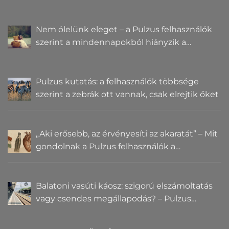
Nem ölelünk eleget – a Pulzus felhasználók
szerint a mindennapokból hiányzik a
közelség
Pulzus kutatás: a felhasználók többsége
szerint a zebrák ott vannak, csak elrejtik őket
„Aki erősebb, az érvényesíti az akaratát” – Mit
gondolnak a Pulzus felhasználók a
hatalomról és igazságról?
Balatoni vasúti káosz: szigorú elszámoltatás
vagy csendes megállapodás? – Pulzus
közvéleménykutatás