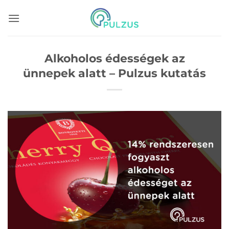
Skip
to
content
Alkoholos édességek az
ünnepek alatt – Pulzus kutatás