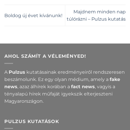
Majdnem minden nap
Boldog új évet kívánunk!
túlórázni – Pulzus kutatás
AHOL SZÁMÍT A VÉLEMÉNYED!
A
Pulzus
kutatásainak eredményeiről rendszeresen
beszámolunk. Ez egy olyan médium, amely a
fake
news
, azaz álhírek korában a
fact news
, vagyis a
tényalapú hírek műfaját igyekszik elterjeszteni
Magyarországon.
PULZUS KUTATÁSOK