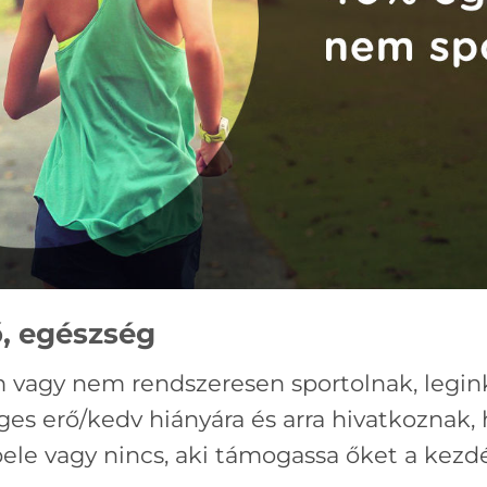
ő, egészség
 vagy nem rendszeresen sportolnak, legink
es erő/kedv hiányára és arra hivatkoznak
le vagy nincs, aki támogassa őket a kezd