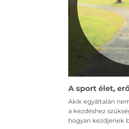
A sport élet, er
Akik egyáltalán nem
a kezdéshez szükség
hogyan kezdjenek be