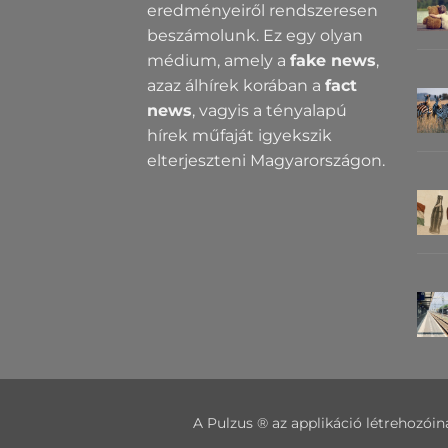
eredményeiről rendszeresen
beszámolunk. Ez egy olyan
médium, amely a
fake news
,
azaz álhírek korában a
fact
news
, vagyis a tényalapú
hírek műfaját igyekszik
elterjeszteni Magyarországon.
A Pulzus ® az applikáció létrehozóin