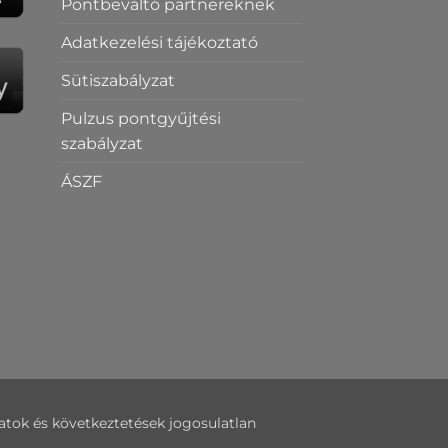
Pontbeváltó partnereknek
Adatkezelési tájékoztató
Sütiszabályzat
Pulzus pontgyűjtési
szabályzat
ÁSZF
datok és következtetések jogosulatlan