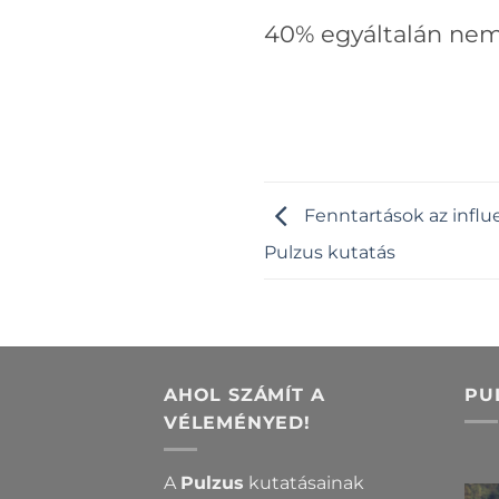
40% egyáltalán nem 
Fenntartások az infl
Pulzus kutatás
AHOL SZÁMÍT A
PU
VÉLEMÉNYED!
A
Pulzus
kutatásainak