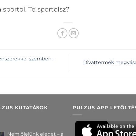
sportol. Te sportolsz?
uenszerekkel szemben –
Divattermék megvásár
LZUS KUTATÁSOK
PULZUS APP LETÖLTÉ
Nem ölelünk eleget – a