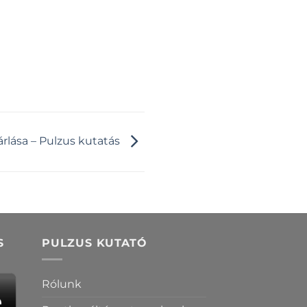
lása – Pulzus kutatás
S
PULZUS KUTATÓ
Rólunk