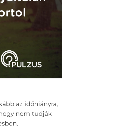
ább az időhiányra,
, hogy nem tudják
ésben.